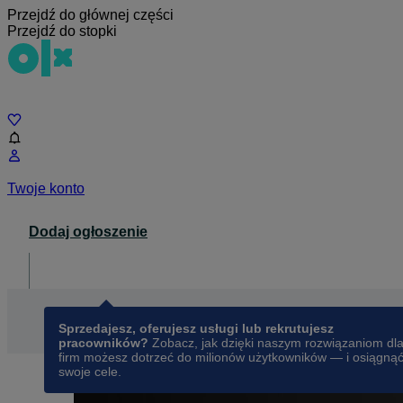
Przejdź do głównej części
Przejdź do stopki
Czat
Twoje konto
Dodaj ogłoszenie
Dla biznesu
opens in a new tab
Sprzedajesz, oferujesz usługi lub rekrutujesz
pracowników?
Zobacz, jak dzięki naszym rozwiązaniom dl
firm możesz dotrzeć do milionów użytkowników — i osiągną
swoje cele.