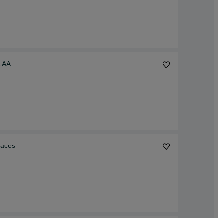
1AA
eaces