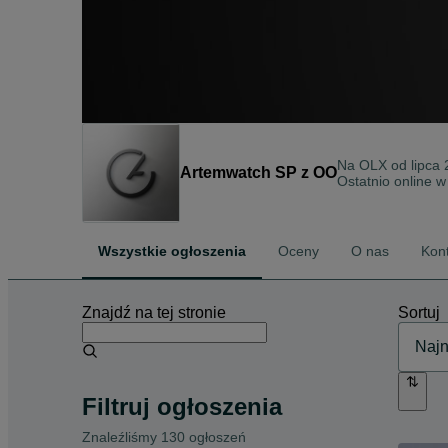
Na OLX od
lipca
Artemwatch SP z OO
Ostatnio online w
Wszystkie ogłoszenia
Oceny
O nas
Kon
Znajdź na tej stronie
Sortuj
Filtruj ogłoszenia
Znaleźliśmy 130 ogłoszeń