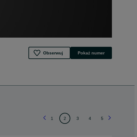
Obserwuj
Pokaż numer
1
2
3
4
5