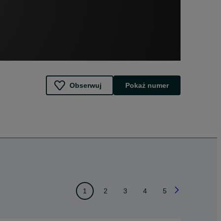
Obserwuj
Pokaż numer
1
2
3
4
5