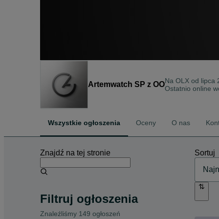
Na OLX od
lipca
Artemwatch SP z OO
Ostatnio online w
Wszystkie ogłoszenia
Oceny
O nas
Kon
Znajdź na tej stronie
Sortuj
Filtruj ogłoszenia
Znaleźliśmy 149 ogłoszeń