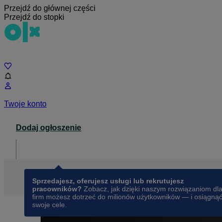
Przejdź do głównej części
Przejdź do stopki
Czat
Twoje konto
Dodaj ogłoszenie
Dla biznesu
opens in a new tab
Sprzedajesz, oferujesz usługi lub rekrutujesz
pracowników?
Zobacz, jak dzięki naszym rozwiązaniom dl
firm możesz dotrzeć do milionów użytkowników — i osiągną
swoje cele.