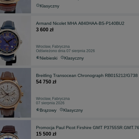
Klasyczny
Armand Nicolet MHA A840HAA-BS-P140BU2
3 600 zł
Wrocław, Fabryczna
Odświeżono dnia 07 sierpnia 2026
Niebieski
Klasyczny
Breitling Transocean Chronograph RB015212/G738
54 750 zł
Wrocław, Fabryczna
07 sierpnia 2026
Brązowy
Klasyczny
Promocja Paul Picot Firshire GMT P3755SR.GMT.7
15 500 zł